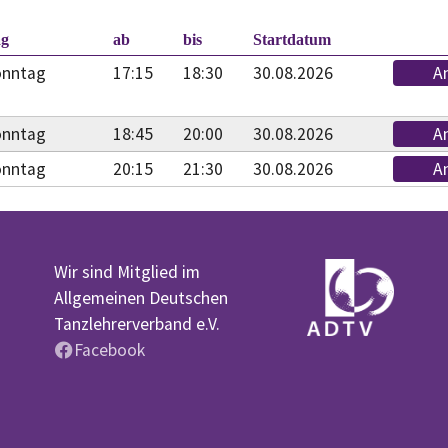
ag
ab
bis
Startdatum
onntag
17:15
18:30
30.08.2026
A
onntag
18:45
20:00
30.08.2026
A
onntag
20:15
21:30
30.08.2026
A
Wir sind Mitglied im
Allgemeinen Deutschen
Tanzlehrerverband e.V.
Facebook