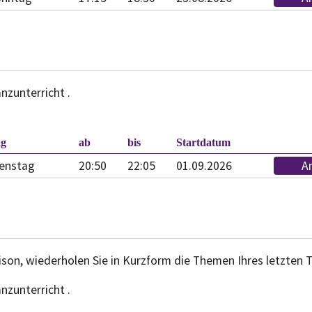
nzunterricht .
.
ag
ab
bis
Startdatum
enstag
20:50
22:05
01.09.2026
A
s
ison, wiederholen Sie in Kurzform die Themen Ihres letzten 
nzunterricht .
.