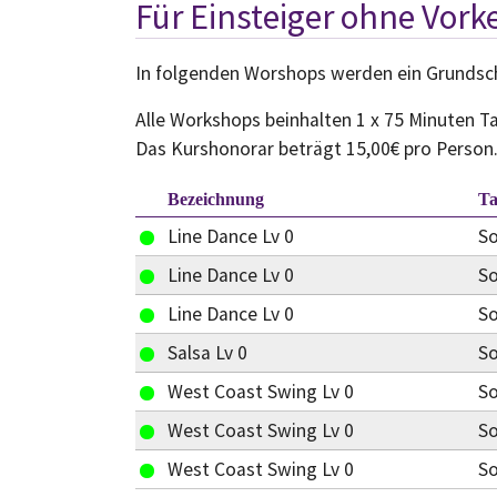
Für Einsteiger ohne Vork
In folgenden Worshops werden ein Grundschri
Alle Workshops beinhalten 1 x 75 Minuten Ta
Das Kurshonorar beträgt 15,00€ pro Person
Bezeichnung
T
Line Dance Lv 0
S
Line Dance Lv 0
S
Line Dance Lv 0
S
Salsa Lv 0
S
West Coast Swing Lv 0
S
West Coast Swing Lv 0
S
West Coast Swing Lv 0
S