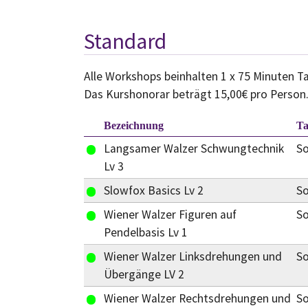
Standard
Alle Workshops beinhalten 1 x 75 Minuten Ta
Das Kurshonorar beträgt 15,00€ pro Person
Bezeichnung
T
Langsamer Walzer Schwungtechnik
S
Lv 3
Slowfox Basics Lv 2
S
Wiener Walzer Figuren auf
S
Pendelbasis Lv 1
Wiener Walzer Linksdrehungen und
S
Übergänge LV 2
Wiener Walzer Rechtsdrehungen und
S