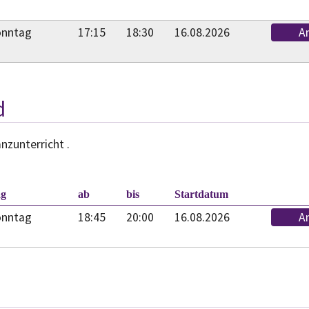
onntag
17:15
18:30
16.08.2026
A
d
nzunterricht .
.
ag
ab
bis
Startdatum
onntag
18:45
20:00
16.08.2026
A